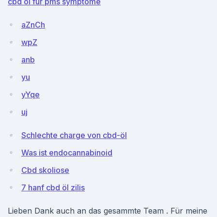
cbd öl für pms symptome
aZnCh
wpZ
anb
yu
yYqe
uj
Schlechte charge von cbd-öl
Was ist endocannabinoid
Cbd skoliose
7 hanf cbd öl zilis
Lieben Dank auch an das gesammte Team . Für meine