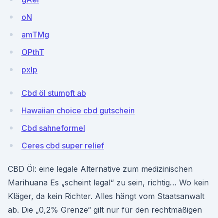
oN
amTMg
OPthT
pxIp
Cbd öl stumpft ab
Hawaiian choice cbd gutschein
Cbd sahneformel
Ceres cbd super relief
CBD Öl: eine legale Alternative zum medizinischen
Marihuana Es „scheint legal“ zu sein, richtig… Wo kein
Kläger, da kein Richter. Alles hängt vom Staatsanwalt
ab. Die „0,2% Grenze“ gilt nur für den rechtmäßigen