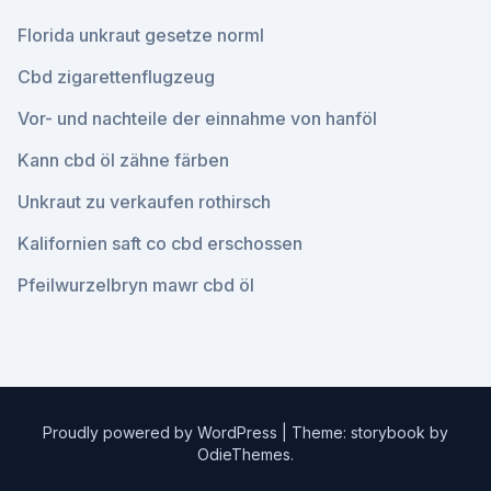
Florida unkraut gesetze norml
Cbd zigarettenflugzeug
Vor- und nachteile der einnahme von hanföl
Kann cbd öl zähne färben
Unkraut zu verkaufen rothirsch
Kalifornien saft co cbd erschossen
Pfeilwurzelbryn mawr cbd öl
Proudly powered by WordPress
|
Theme: storybook by
OdieThemes
.