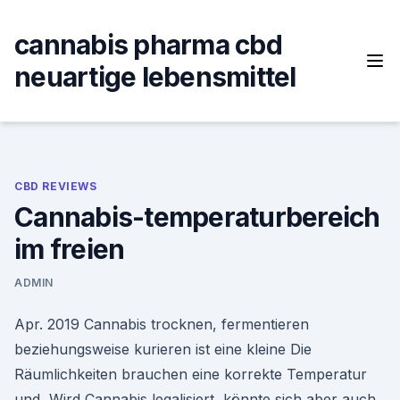
Skip
to
cannabis pharma cbd
content
neuartige lebensmittel
CBD REVIEWS
Cannabis-temperaturbereich
im freien
ADMIN
Apr. 2019 Cannabis trocknen, fermentieren
beziehungsweise kurieren ist eine kleine Die
Räumlichkeiten brauchen eine korrekte Temperatur
und Wird Cannabis legalisiert, könnte sich aber auch