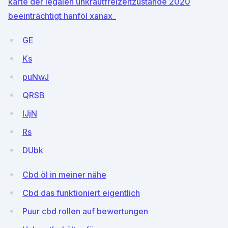
karte der legalen unkrautfreizeitzustände 2020
beeinträchtigt hanföl xanax_
GE
Ks
puNwJ
QRSB
lJjN
Rs
DUbk
Cbd öl in meiner nähe
Cbd das funktioniert eigentlich
Puur cbd rollen auf bewertungen